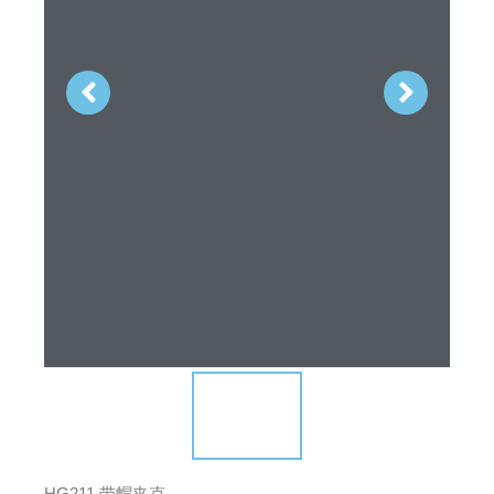
HG211 带帽夹克