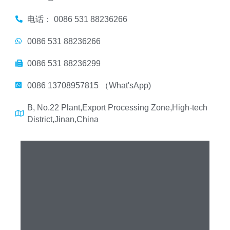
电话： 0086 531 88236266
0086 531 88236266
0086 531 88236299
0086 13708957815 （What'sApp)
B, No.22 Plant,Export Processing Zone,High-tech
District,Jinan,China