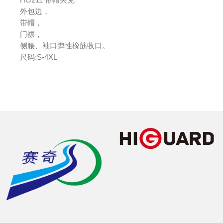
外包边，
带帽，
门襟，
侧腰、袖口弹性橡筋收口。
尺码:S-4XL