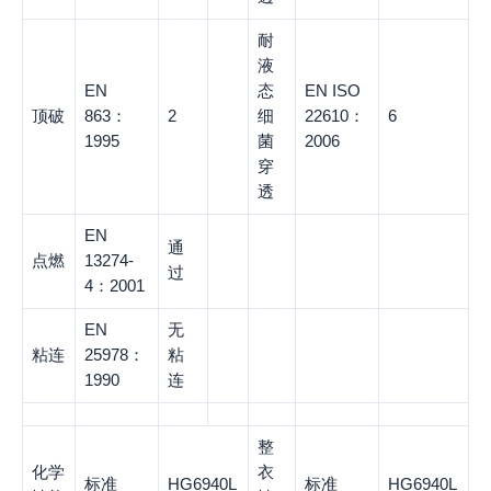
耐
液
EN
态
EN ISO
顶破
863：
2
细
22610：
6
1995
菌
2006
穿
透
EN
通
点燃
13274-
过
4：2001
EN
无
粘连
25978：
粘
1990
连
整
化学
衣
标准
HG6940L
标准
HG6940L