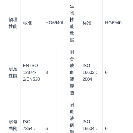
生
物
物理
性
标准
HG6940L
标准
HG6940L
性能
能
数
据
耐
合
EN ISO
成
ISO
耐磨
12974-
3
血
16603：
6
性能
2/EN530
液
2004
穿
透
耐
血
液
耐弯
ISO
ISO
病
曲刚
7854：
6
16604：
6
源