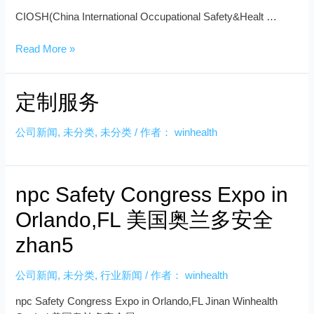
CIOSH(China International Occupational Safety&Healt …
Read More »
定制服务
公司新闻
,
未分类
,
未分类
/ 作者：
winhealth
npc Safety Congress Expo in
Orlando,FL 美国奥兰多安全
zhan5
公司新闻
,
未分类
,
行业新闻
/ 作者：
winhealth
npc Safety Congress Expo in Orlando,FL Jinan Winhealth