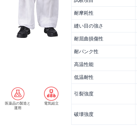
試験項目
耐摩耗性
縫い目の強さ
耐屈曲損傷性
耐パンク性
高温性能
低温耐性
引裂強度
医薬品の製造と
電気組立
運用
破壊強度