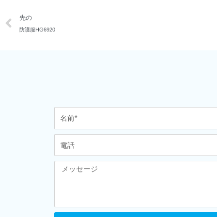
先の
防護服HG6920