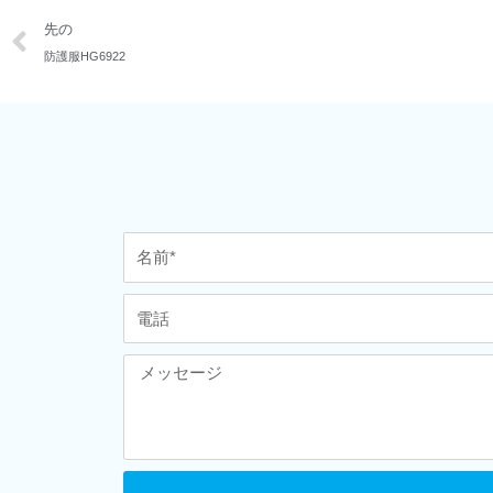
先の
防護服HG6922