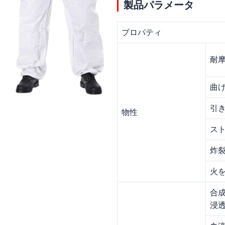
製品パラメータ
プロパティ
耐
曲
引
物性
ス
炸
火
合
浸