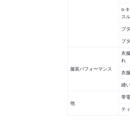
o-
ス
ブ
ブ
衣
れ
服装パフォーマンス
衣
縫
帯電
他
テ