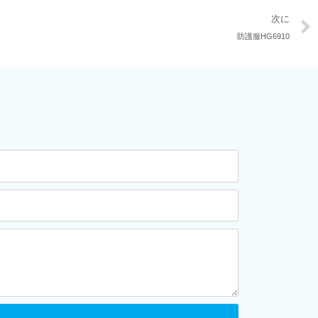
次に
防護服HG6910