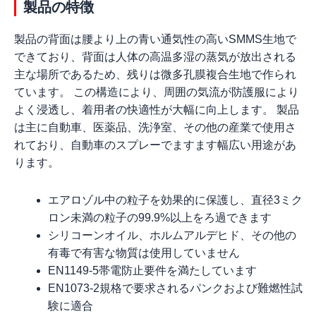
製品の特徴
製品の背面は腰より上の青い通気性の高いSMMS生地で
できており、背面は人体の高温多湿の蒸気が放出される
主な場所であるため、残りは微多孔膜複合生地で作られ
ています。 この構造により、周囲の気流が防護服により
よく浸透し、着用者の快適性が大幅に向上します。 製品
は主に自動車、医薬品、洗浄室、その他の産業で使用さ
れており、自動車のスプレーでますます幅広い用途があ
ります。
エアロゾル中の粒子を効果的に保護し、直径3ミク
ロン未満の粒子の99.9%以上をろ過できます
シリコーンオイル、ホルムアルデヒド、その他の
有毒で有害な物質は使用していません
EN1149-5帯電防止要件を満たしています
EN1073-2規格で要求されるパンクおよび難燃性試
験に適合