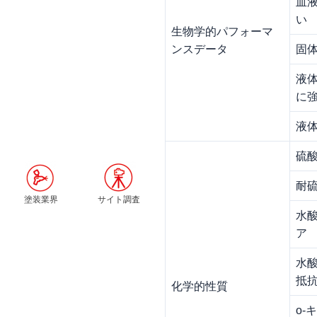
血
い
生物学的パフォーマ
ンスデータ
固
液
に
液
硫
耐
塗装業界
サイト調査
水
ア
水
抵
化学的性質
o-