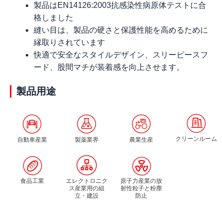
製品はEN14126:2003抗感染性病原体テストに合
格しました
縫い目は、製品の硬さと保護性能を高めるために
縁取りされています
快適で安全なスタイルデザイン、スリーピースフ
ード、股間マチが装着感を向上させます。
製品用途
クリーンルーム
自動車産業
製薬業界
農業生産
食品工業
エレクトロニク
原子力産業の放
ス産業用の組
射性粒子と粉塵
立・建設
防止