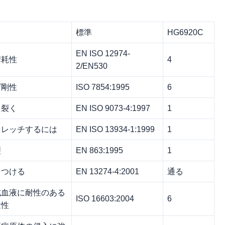
標準
HG6920C
EN ISO 12974-
摩耗性
4
2/EN530
げ剛性
ISO 7854:1995
6
き裂く
EN ISO 9073-4:1997
1
トレッチするには
EN ISO 13934-1:1999
1
裂
EN 863:1995
1
をつける
EN 13274-4:2001
通る
成血液に耐性のある
ISO 16603:2004
6
透性